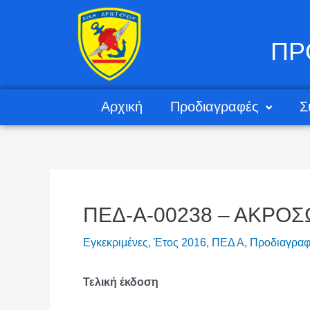
ΠΡ
Αρχική
Προδιαγραφές
Σ
ΠΕΔ-Α-00238 – ΑΚΡΟ
Εγκεκριμένες
,
Έτος 2016
,
ΠΕΔ Α
,
Προδιαγραφ
Τελική έκδοση