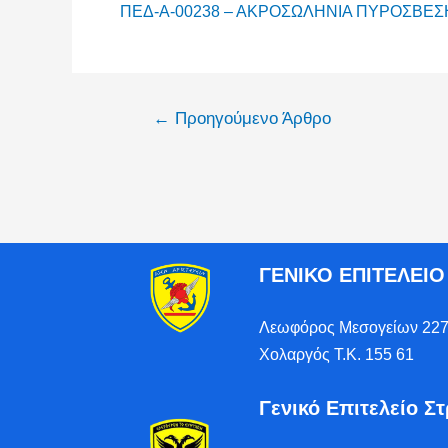
ΠΕΔ-Α-00238 – ΑΚΡΟΣΩΛΗΝΙΑ ΠΥΡΟΣΒΕΣ
←
Προηγούμενο Άρθρο
ΓΕΝΙΚΟ ΕΠΙΤΕΛΕΙ
Λεωφόρος Μεσογείων 227
Χολαργός Τ.Κ. 155 61
Γενικό Επιτελείο Σ