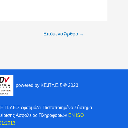
Επόμενο Άρθρο
→
powered by ΚΕ.ΠΥ.Ε.Σ © 2023
ΚΕ.Π.Υ.Ε.Σ εφαρμόζει Πιστοποιημένο Σύστημα
χείρισης Ασφάλειας Πληροφοριών
EN ISO
01:2013