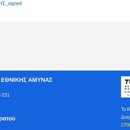
ΗΣ_signed
Ο ΕΘΝΙΚΗΣ ΑΜΥΝΑΣ
-231
Το 
Δια
τρατού
270