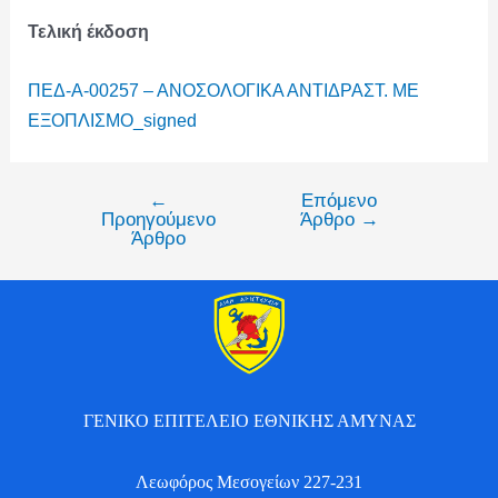
Τελική έκδοση
ΠΕΔ-Α-00257 – ΑΝΟΣΟΛΟΓΙΚΑ ΑΝΤΙΔΡΑΣΤ. ΜΕ
ΕΞΟΠΛΙΣΜΟ_signed
←
Επόμενο
Προηγούμενο
Άρθρο
→
Άρθρο
ΓΕΝΙΚΟ ΕΠΙΤΕΛΕΙΟ ΕΘΝΙΚΗΣ ΑΜΥΝΑΣ
Λεωφόρος Μεσογείων 227-231