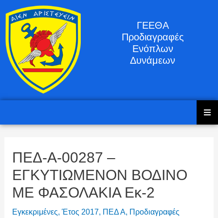
ΓΕΕΘΑ
Προδιαγραφές
Ενόπλων
Δυνάμεων
ΠΕΔ-Α-00287 –
ΕΓΚΥΤΙΩΜΕΝΟΝ ΒΟΔΙΝΟ
ΜΕ ΦΑΣΟΛΑΚΙΑ Εκ-2
Εγκεκριμένες
,
Έτος 2017
,
ΠΕΔ Α
,
Προδιαγραφές