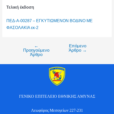
Τελική έκδοση
ΠΕΔ-Α-00287 – ΕΓΚΥΤΙΩΜΕΝΟΝ ΒΟΔΙΝΟ ΜΕ
ΦΑΣΟΛΑΚΙΑ εκ-2
←
Επόμενο
Προηγούμενο
Άρθρο
→
Άρθρο
ΓΕΝΙΚΟ ΕΠΙΤΕΛΕΙΟ ΕΘΝΙΚΗΣ ΑΜΥΝΑΣ
Λεωφόρος Μεσογείων 227-231