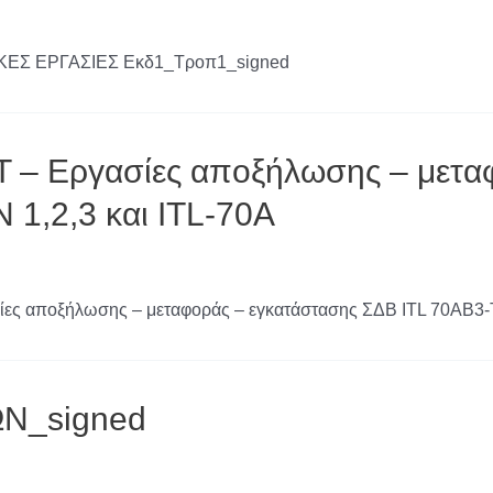
ΚΕΣ ΕΡΓΑΣΙΕΣ Εκδ1_Τροπ1_signed
– Eργασίες αποξήλωσης – μεταφ
1,2,3 και ITL-70A
ς αποξήλωσης – μεταφοράς – εγκατάστασης ΣΔΒ ITL 70AB3-Τ
ΩΝ_signed