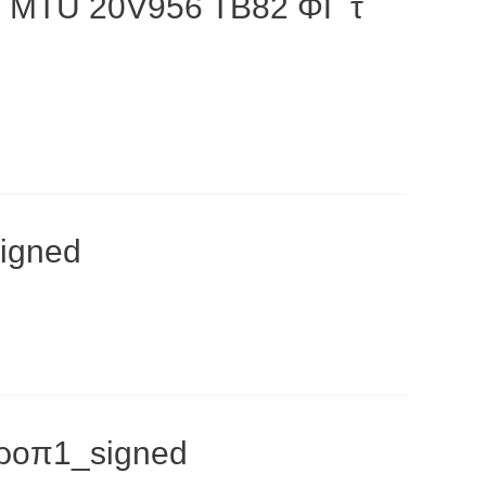
MTU 20V956 TB82 ΦΓ τ
igned
ροπ1_signed