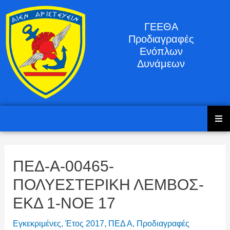
ΓΕΕΘΑ
Προδιαγραφές
Ενόπλων
Δυνάμεων
ΠΕΔ-Α-00465-
ΠΟΛΥΕΣΤΕΡΙΚΗ ΛΕΜΒΟΣ-
ΕΚΔ 1-ΝΟΕ 17
Εγκεκριμένες
,
Έτος 2017
,
ΠΕΔ Α
,
Προδιαγραφές