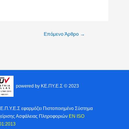
Επόμενο Άρθρο
→
powered by ΚΕ.ΠΥ.Ε.Σ © 2023
ΚΕ.Π.Υ.Ε.Σ εφαρμόζει Πιστοποιημένο Σύστημα
χείρισης Ασφάλειας Πληροφοριών
EN ISO
01:2013