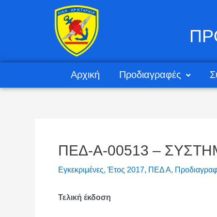
ΠΡ
Αρχική
Προδιαγραφές
Σ
ΠΕΔ-Α-00513 – ΣΥΣΤ
Εγκεκριμένες
,
Έτος 2017
,
ΠΕΔ Α
,
Προδιαγραφ
Τελική έκδοση