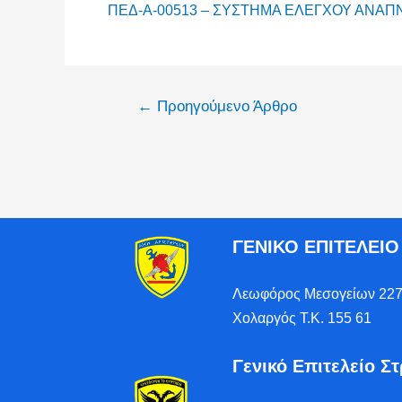
ΠΕΔ-Α-00513 – ΣΥΣΤΗΜΑ ΕΛΕΓΧΟΥ ΑΝΑΠ
←
Προηγούμενο Άρθρο
ΓΕΝΙΚΟ ΕΠΙΤΕΛΕΙ
Λεωφόρος Μεσογείων 227
Χολαργός Τ.Κ. 155 61
Γενικό Επιτελείο Σ