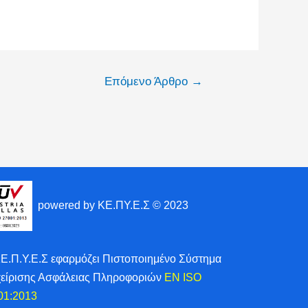
Επόμενο Άρθρο
→
powered by ΚΕ.ΠΥ.Ε.Σ © 2023
ΚΕ.Π.Υ.Ε.Σ εφαρμόζει Πιστοποιημένο Σύστημα
χείρισης Ασφάλειας Πληροφοριών
EN ISO
01:2013