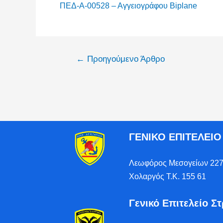
ΠΕΔ-Α-00528 – Αγγειογράφου Biplane
←
Προηγούμενο Άρθρο
ΓΕΝΙΚΟ ΕΠΙΤΕΛΕΙ
Λεωφόρος Μεσογείων 227
Χολαργός Τ.Κ. 155 61
Γενικό Επιτελείο Σ