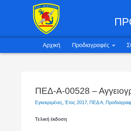
ΠΡ
Αρχική
Προδιαγραφές
Σ
ΠΕΔ-Α-00528 – Αγγειογ
Εγκεκριμένες
,
Έτος 2017
,
ΠΕΔ Α
,
Προδιαγραφ
Τελική έκδοση