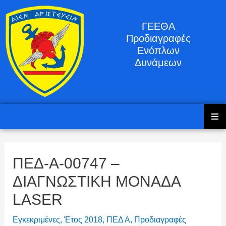
ΓΕΕΘΑ
Προδιαγραφές
Ενόπλων
Δυνάμεων
ΠΕΔ-Α-00747 –
ΔΙΑΓΝΩΣΤΙΚΗ ΜΟΝΑΔΑ
LASER
Εγκεκριμένες
,
Έτος 2018
,
ΠΕΔ Α
,
Προδιαγραφές