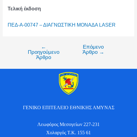
Τελική έκδοση
ΠΕΔ-Α-00747 – ΔΙΑΓΝΩΣΤΙΚΗ ΜΟΝΑΔΑ LASER
←
Επόμενο
Προηγούμενο
Άρθρο
→
Άρθρο
ΓΕΝΙΚΟ ΕΠΙΤΕΛΕΙΟ ΕΘΝΙΚΗΣ ΑΜΥΝΑΣ
Λεωφόρος Μεσογείων 227-231
Χολαργός Τ.Κ. 155 61