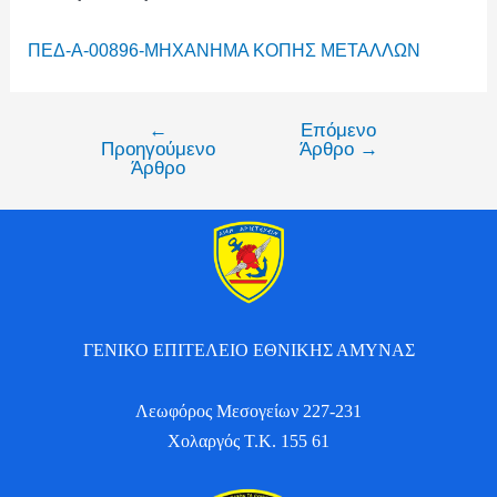
ΠΕΔ-Α-00896-ΜΗΧΑΝΗΜΑ ΚΟΠΗΣ ΜΕΤΑΛΛΩΝ
←
Επόμενο
Προηγούμενο
Άρθρο
→
Άρθρο
ΓΕΝΙΚΟ ΕΠΙΤΕΛΕΙΟ ΕΘΝΙΚΗΣ ΑΜΥΝΑΣ
Λεωφόρος Μεσογείων 227-231
Χολαργός Τ.Κ. 155 61