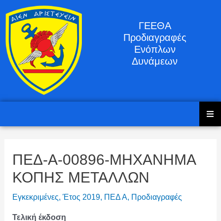
ΓΕΕΘΑ
Προδιαγραφές
Ενόπλων
Δυνάμεων
ΠΕΔ-Α-00896-ΜΗΧΑΝΗΜΑ
ΚΟΠΗΣ ΜΕΤΑΛΛΩΝ
Εγκεκριμένες
,
Έτος 2019
,
ΠΕΔ Α
,
Προδιαγραφές
Τελική έκδοση