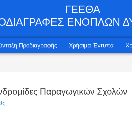
ΓΕΕΘΑ
ΟΔΙΑΓΡΑΦΕΣ ΕΝΟΠΛΩΝ 
ύνταξη Προδιαγραφής
Χρήσιμα Έντυπα
Χρ
νδρομίδες Παραγωγικών Σχολών
ές