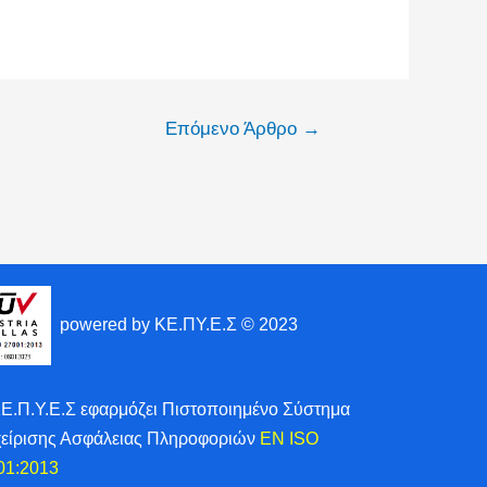
Επόμενο Άρθρο
→
powered by ΚΕ.ΠΥ.Ε.Σ © 2023
ΚΕ.Π.Υ.Ε.Σ εφαρμόζει Πιστοποιημένο Σύστημα
χείρισης Ασφάλειας Πληροφοριών
EN ISO
01:2013