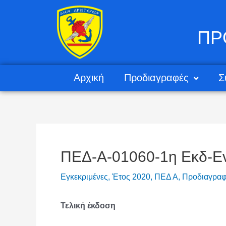
ΠΡ
Αρχική
Προδιαγραφές
Σ
ΠΕΔ-Α-01060-1η Εκδ-Ε
Εγκεκριμένες
,
Έτος 2020
,
ΠΕΔ Α
,
Προδιαγραφ
Τελική έκδοση