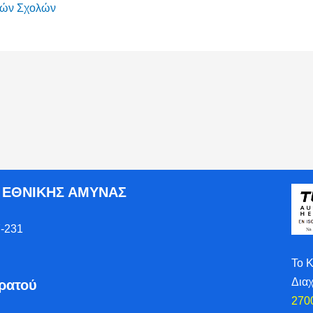
κών Σχολών
Ο ΕΘΝΙΚΗΣ ΑΜΥΝΑΣ
-231
Το 
Δια
τρατού
270