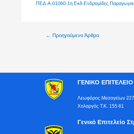
ΠΕΔ-Α-01060-1η Εκδ-Ενδρομίδες Παραγωγι
←
Προηγούμενο Άρθρο
ΓΕΝΙΚΟ ΕΠΙΤΕΛΕΙ
Λεωφόρος Μεσογείων 227
Χολαργός Τ.Κ. 155 61
Γενικό Επιτελείο Σ