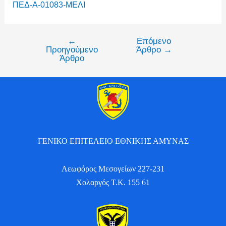
ΠΕΔ-Α-01083-ΜΕΛΙ
←
Επόμενο
Προηγούμενο
Άρθρο
→
Άρθρο
ΓΕΝΙΚΟ ΕΠΙΤΕΛΕΙΟ ΕΘΝΙΚΗΣ ΑΜΥΝΑΣ
Λεωφόρος Μεσογείων 227-231
Χολαργός Τ.Κ. 155 61