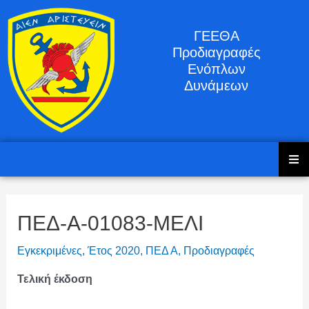
ΓΕΕΘΑ
Προδιαγραφές
Ενόπλων
Δυνάμεων
ΠΕΔ-Α-01083-ΜΕΛΙ
Εγκεκριμένες
,
Έτος 2020
,
ΠΕΔ Α
,
Προδιαγραφές
Τελική έκδοση