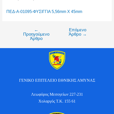
ΠΕΔ-Α-01095-ΦΥΣΙΓΓΙΑ 5,56mm X 45mm
←
Επόμενο
Προηγούμενο
Άρθρο
→
Άρθρο
ΓΕΝΙΚΟ ΕΠΙΤΕΛΕΙΟ ΕΘΝΙΚΗΣ ΑΜΥΝΑΣ
Λεωφόρος Μεσογείων 227-231
Χολαργός Τ.Κ. 155 61