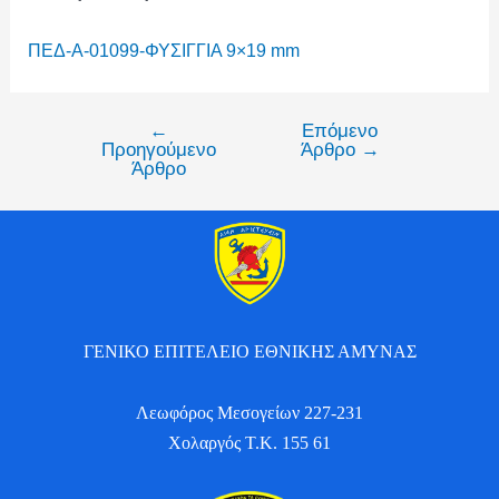
ΠΕΔ-Α-01099-ΦΥΣΙΓΓΙΑ 9×19 mm
←
Επόμενο
Προηγούμενο
Άρθρο
→
Άρθρο
ΓΕΝΙΚΟ ΕΠΙΤΕΛΕΙΟ ΕΘΝΙΚΗΣ ΑΜΥΝΑΣ
Λεωφόρος Μεσογείων 227-231
Χολαργός Τ.Κ. 155 61