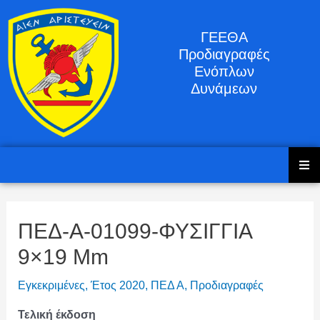
ΓΕΕΘΑ
Προδιαγραφές
Ενόπλων
Δυνάμεων
ΠΕΔ-Α-01099-ΦΥΣΙΓΓΙΑ
9×19 Mm
Εγκεκριμένες
,
Έτος 2020
,
ΠΕΔ Α
,
Προδιαγραφές
Τελική έκδοση