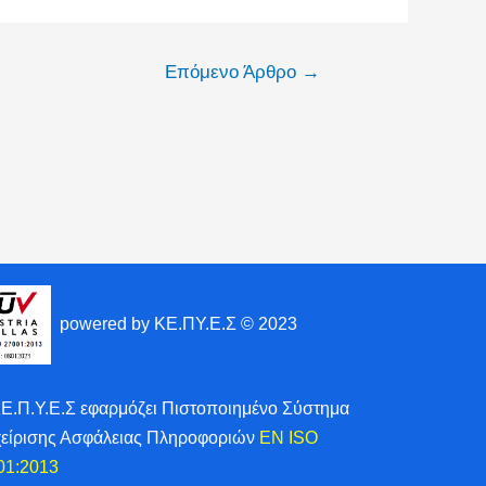
Επόμενο Άρθρο
→
powered by ΚΕ.ΠΥ.Ε.Σ © 2023
ΚΕ.Π.Υ.Ε.Σ εφαρμόζει Πιστοποιημένο Σύστημα
χείρισης Ασφάλειας Πληροφοριών
EN ISO
01:2013