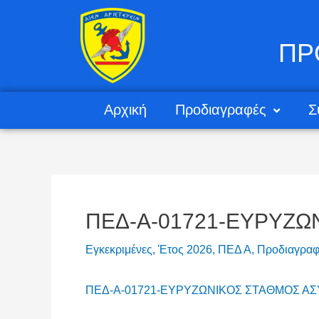
ΠΡ
Αρχική
Προδιαγραφές
Σ
ΠΕΔ-Α-01721-ΕΥΡΥΖΩ
Εγκεκριμένες
,
Έτος 2026
,
ΠΕΔ Α
,
Προδιαγραφ
ΠΕΔ-Α-01721-ΕΥΡΥΖΩΝΙΚΟΣ ΣΤΑΘΜΟΣ Α