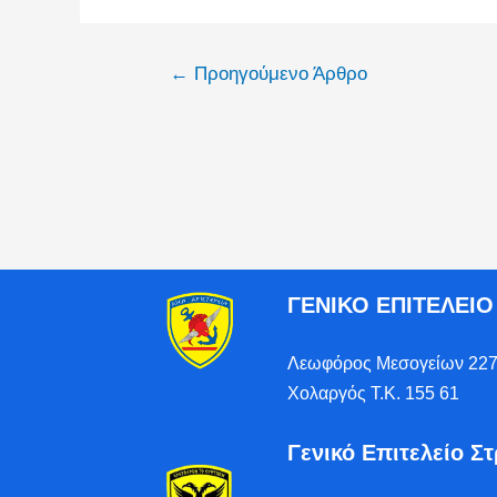
←
Προηγούμενο Άρθρο
ΓΕΝΙΚΟ ΕΠΙΤΕΛΕΙ
Λεωφόρος Μεσογείων 227
Χολαργός Τ.Κ. 155 61
Γενικό Επιτελείο Σ