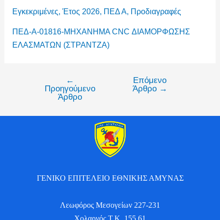
Εγκεκριμένες
,
Έτος 2026
,
ΠΕΔ Α
,
Προδιαγραφές
ΠΕΔ-Α-01816-ΜΗΧΑΝΗΜΑ CNC ΔΙΑΜΟΡΦΩΣΗΣ
ΕΛΑΣΜΑΤΩΝ (ΣΤΡΑΝΤΖΑ)
←
Επόμενο
Προηγούμενο
Άρθρο
→
Άρθρο
ΓΕΝΙΚΟ ΕΠΙΤΕΛΕΙΟ ΕΘΝΙΚΗΣ ΑΜΥΝΑΣ
Λεωφόρος Μεσογείων 227-231
Χολαργός Τ.Κ. 155 61