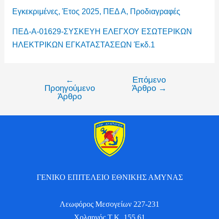
Εγκεκριμένες
,
Έτος 2025
,
ΠΕΔ Α
,
Προδιαγραφές
ΠΕΔ-Α-01629-ΣΥΣΚΕΥΗ ΕΛΕΓΧΟΥ ΕΣΩΤΕΡΙΚΩΝ
ΗΛΕΚΤΡΙΚΩΝ ΕΓΚΑΤΑΣΤΑΣΕΩΝ Έκδ.1
←
Επόμενο
Προηγούμενο
Άρθρο
→
Άρθρο
ΓΕΝΙΚΟ ΕΠΙΤΕΛΕΙΟ ΕΘΝΙΚΗΣ ΑΜΥΝΑΣ
Λεωφόρος Μεσογείων 227-231
Χολαργός Τ.Κ. 155 61