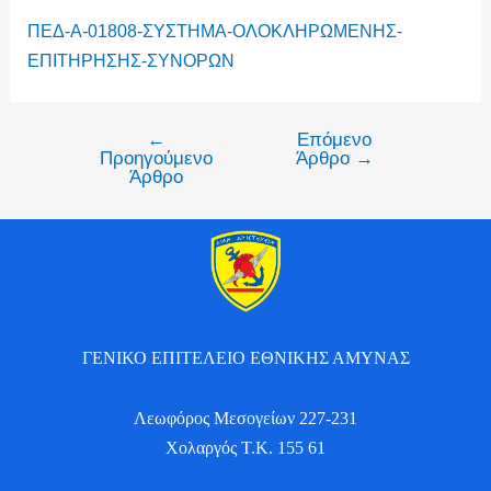
ΠΕΔ-Α-01808-ΣΥΣΤΗΜΑ-ΟΛΟΚΛΗΡΩΜΕΝΗΣ-
ΕΠΙΤΗΡΗΣΗΣ-ΣΥΝΟΡΩΝ
←
Επόμενο
Προηγούμενο
Άρθρο
→
Άρθρο
ΓΕΝΙΚΟ ΕΠΙΤΕΛΕΙΟ ΕΘΝΙΚΗΣ ΑΜΥΝΑΣ
Λεωφόρος Μεσογείων 227-231
Χολαργός Τ.Κ. 155 61