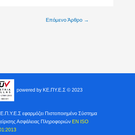
Επόμενο Άρθρο
→
powered by ΚΕ.ΠΥ.Ε.Σ © 2023
ΚΕ.Π.Υ.Ε.Σ εφαρμόζει Πιστοποιημένο Σύστημα
χείρισης Ασφάλειας Πληροφοριών
EN ISO
01:2013