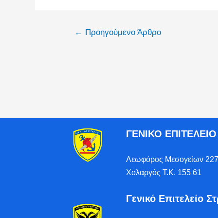
←
Προηγούμενο Άρθρο
ΓΕΝΙΚΟ ΕΠΙΤΕΛΕΙ
Λεωφόρος Μεσογείων 227
Χολαργός Τ.Κ. 155 61
Γενικό Επιτελείο Σ