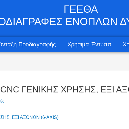
ΓΕΕΘΑ
ΟΔΙΑΓΡΑΦΕΣ ΕΝΟΠΛΩΝ 
ύνταξη Προδιαγραφής
Χρήσιμα Έντυπα
Χρ
 CNC ΓΕΝΙΚΗΣ ΧΡΗΣΗΣ, ΕΞΙ Α
ές
ΗΣ, ΕΞΙ ΑΞΟΝΩΝ (6-AXIS)