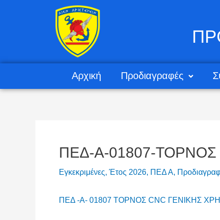
ΠΡ
Αρχική
Προδιαγραφές
Σ
ΠΕΔ-Α-01807-ΤΟΡΝΟΣ
Εγκεκριμένες
,
Έτος 2026
,
ΠΕΔ Α
,
Προδιαγραφ
ΠΕΔ -Α- 01807 ΤΟΡΝΟΣ CNC ΓΕΝΙΚΗΣ ΧΡΗΣ