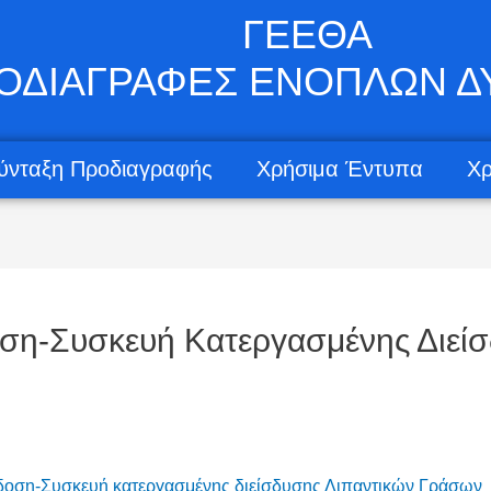
ΓΕΕΘΑ
ΟΔΙΑΓΡΑΦΕΣ ΕΝΟΠΛΩΝ 
ύνταξη Προδιαγραφής
Χρήσιμα Έντυπα
Χρ
-Συσκευή Κατεργασμένης Διείσ
-Συσκευή κατεργασμένης διείσδυσης Λιπαντικών Γράσων