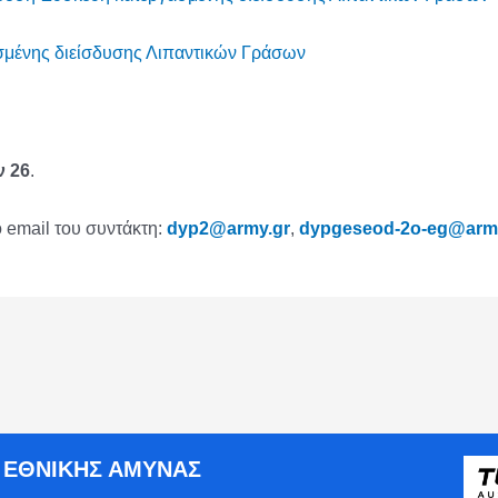
μένης διείσδυσης Λιπαντικών Γράσων
ν 26
.
 email του συντάκτη:
dyp2@army.gr
,
dypgeseod-2o-eg@arm
Ο ΕΘΝΙΚΗΣ ΑΜΥΝΑΣ