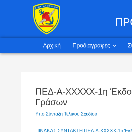
ΠΡ
Αρχική
Προδιαγραφές
Σ
ΠΕΔ-Α-XXXXX-1η Έκδοση
Γράσων
Υπό Σύνταξη Τελικού Σχεδίου
ΠΙΝΑΚΑΣ ΣΥΝΤΑΚΤΗ ΠΕΔ-Α-XXXXX-1η Έκδοση