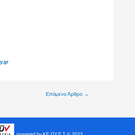
y.gr
Επόμενο Άρθρο
→
powered by ΚΕ.ΠΥ.Ε.Σ © 2023