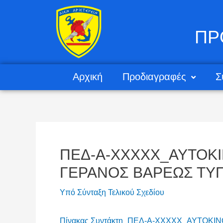
ΠΡ
Αρχική
Προδιαγραφές
Σ
ΠΕΔ-Α-ΧΧΧΧΧ_ΑΥΤΟΚ
ΓΕΡΑΝΟΣ ΒΑΡΕΩΣ ΤΥ
Υπό Σύνταξη Τελικού Σχεδίου
Πίνακας Συντάκτη_ΠΕΔ-Α-ΧΧΧΧΧ_ΑΥΤΟΚ