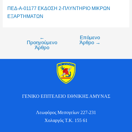
ΠΕΔ-Α-01177 ΕΚΔΟΣΗ 2-ΠΛΥΝΤΗΡΙΟ ΜΙΚΡΩΝ
ΕΞΑΡΤΗΜΑΤΩΝ
←
Επόμενο
Προηγούμενο
Άρθρο
→
Άρθρο
ΓΕΝΙΚΟ ΕΠΙΤΕΛΕΙΟ ΕΘΝΙΚΗΣ ΑΜΥΝΑΣ
Λεωφόρος Μεσογείων 227-231
Χολαργός Τ.Κ. 155 61